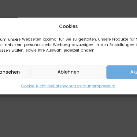
Cookies
nke, das hat gekla
 um unsere Webseiten optimal für Sie zu gestalten, unsere Produkte für 
ttanbietern personalisierte Werbung anzuzeigen. In den Einstellungen
uns eingegangen. Wir melden uns schnellst
ssen wollen, sowie Ihre Auswahl jederzeit ändern.
 ansehen
Ablehnen
Ak
Zurück zur Startseite
Cookie-Richtlinie
Datenschutzerklärung
Impressum