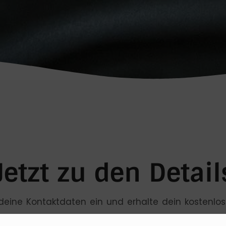
Jetzt zu den Detail
 deine Kontaktdaten ein und erhalte dein kostenlo